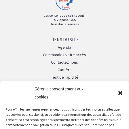
Les contenus de ce site sont :
© Viapass S.A.S
Tous droits réservés
LIENS DU SITE
Agenda
Commandez votre accès
Contactez nous
Carrière
Test de rapidité
La Fibre 10G Paris
Gérer le consentement aux
cookies
LEGAL
Mentions légales
Pour offrir les meilleures expériences, nous utilisons des technologies telles que
les cookies pour stocker et/ou accéder aux informations des appareils. Le fait de
Politique de confidentialité
consentir à ces technologies nous permettra de traiter des données telles que le
comportement de navigation ou les ID uniques sur ce site. Le fait de ne pas
SUIVEZ NOUS